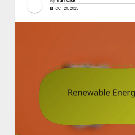
By
Karl Kask
OCT 20, 2025