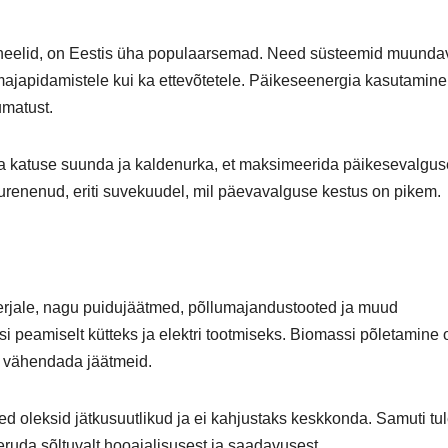
neelid, on Eestis üha populaarsemad. Need süsteemid muunda
majapidamistele kui ka ettevõtetele. Päikeseenergia kasutamine
umatust.
da katuse suunda ja kaldenurka, et maksimeerida päikesevalgus
urenenud, eriti suvekuudel, mil päevavalguse kestus on pikem.
erjale, nagu puidujäätmed, põllumajandustooted ja muud
si peamiselt kütteks ja elektri tootmiseks. Biomassi põletamine 
ab vähendada jäätmeid.
ed oleksid jätkusuutlikud ja ei kahjustaks keskkonda. Samuti tu
eruda sõltuvalt hooajalisusest ja saadavusest.