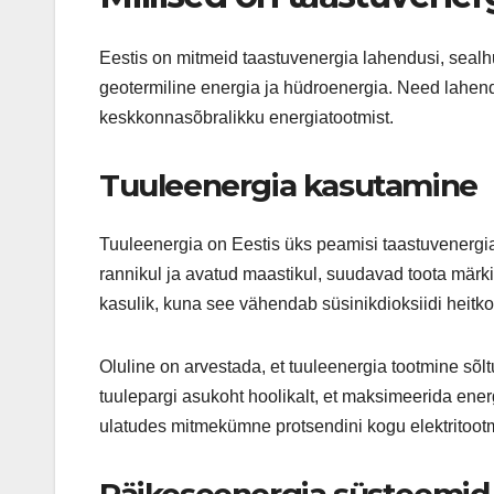
Eestis on mitmeid taastuvenergia lahendusi, sealh
geotermiline energia ja hüdroenergia. Need lahen
keskkonnasõbralikku energiatootmist.
Tuuleenergia kasutamine
Tuuleenergia on Eestis üks peamisi taastuvenergia 
rannikul ja avatud maastikul, suudavad toota märki
kasulik, kuna see vähendab süsinikdioksiidi heitk
Oluline on arvestada, et tuuleenergia tootmine sõlt
tuulepargi asukoht hoolikalt, et maksimeerida ener
ulatudes mitmekümne protsendini kogu elektritootm
Päikeseenergia süsteemid