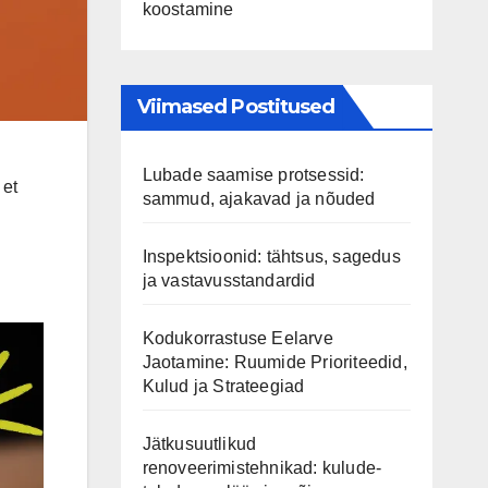
koostamine
Viimased Postitused
Lubade saamise protsessid:
 et
sammud, ajakavad ja nõuded
Inspektsioonid: tähtsus, sagedus
ja vastavusstandardid
Kodukorrastuse Eelarve
Jaotamine: Ruumide Prioriteedid,
Kulud ja Strateegiad
Jätkusuutlikud
renoveerimistehnikad: kulude-