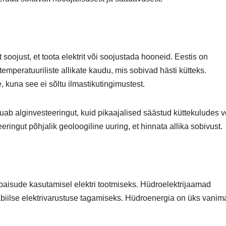
ojust, et toota elektrit või soojustada hooneid. Eestis on
emperatuuriliste allikate kaudu, mis sobivad hästi kütteks.
 kuna see ei sõltu ilmastikutingimustest.
ab alginvesteeringut, kuid pikaajalised säästud küttekuludes 
ringut põhjalik geoloogiline uuring, et hinnata allika sobivust.
paisude kasutamisel elektri tootmiseks. Hüdroelektrijaamad
abiilse elektrivarustuse tagamiseks. Hüdroenergia on üks vanima