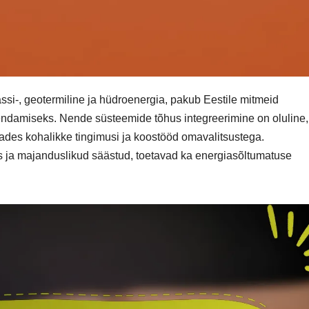
ssi-, geotermiline ja hüdroenergia, pakub Eestile mitmeid
endamiseks. Nende süsteemide tõhus integreerimine on oluline,
tades kohalikke tingimusi ja koostööd omavalitsustega.
 ja majanduslikud säästud, toetavad ka energiasõltumatuse