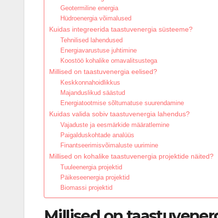
Geotermiline energia
Hüdroenergia võimalused
Kuidas integreerida taastuvenergia süsteeme?
Tehnilised lahendused
Energiavarustuse juhtimine
Koostöö kohalike omavalitsustega
Millised on taastuvenergia eelised?
Keskkonnahoidlikkus
Majanduslikud säästud
Energiatootmise sõltumatuse suurendamine
Kuidas valida sobiv taastuvenergia lahendus?
Vajaduste ja eesmärkide määratlemine
Paigalduskohtade analüüs
Finantseerimisvõimaluste uurimine
Millised on kohalike taastuvenergia projektide näited?
Tuuleenergia projektid
Päikeseenergia projektid
Biomassi projektid
Millised on taastuvener