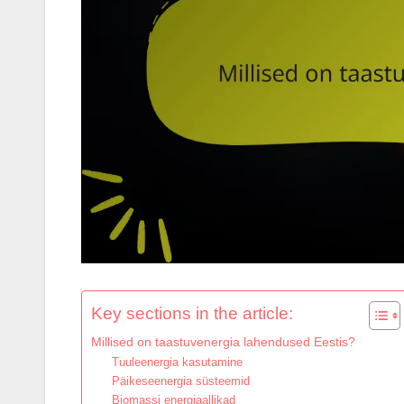
Key sections in the article:
Millised on taastuvenergia lahendused Eestis?
Tuuleenergia kasutamine
Päikeseenergia süsteemid
Biomassi energiaallikad