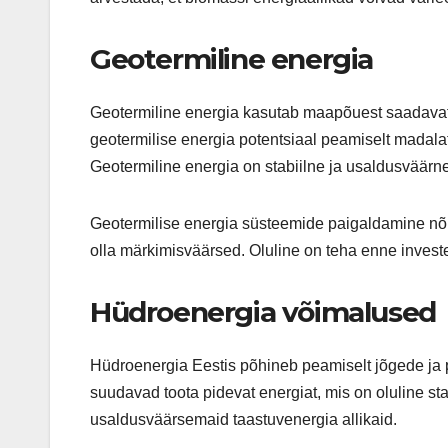
Geotermiline energia
Geotermiline energia kasutab maapõuest saadavat so
geotermilise energia potentsiaal peamiselt madalat
Geotermiline energia on stabiilne ja usaldusväärne,
Geotermilise energia süsteemide paigaldamine nõu
olla märkimisväärsed. Oluline on teha enne investee
Hüdroenergia võimalused
Hüdroenergia Eestis põhineb peamiselt jõgede ja 
suudavad toota pidevat energiat, mis on oluline st
usaldusväärsemaid taastuvenergia allikaid.