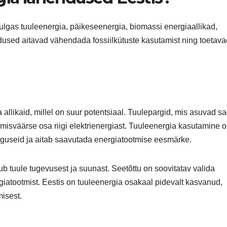
ulgas tuuleenergia, päikeseenergia, biomassi energiaallikad,
dused aitavad vähendada fossiilkütuste kasutamist ning toetava
allikaid, millel on suur potentsiaal. Tuulepargid, mis asuvad sa
misväärse osa riigi elektrienergiast. Tuuleenergia kasutamine 
oguseid ja aitab saavutada energiatootmise eesmärke.
ub tuule tugevusest ja suunast. Seetõttu on soovitatav valida
giatootmist. Eestis on tuuleenergia osakaal pidevalt kasvanud,
isest.