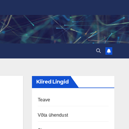
Kiired Lingid
Teave
Võta ühendust