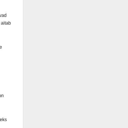
vad
 aitab
e
on
leks