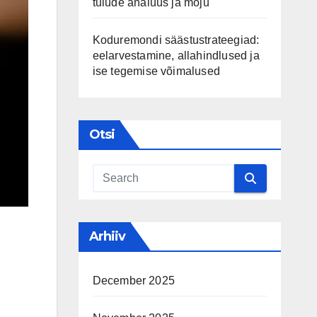
tulude analüüs ja mõju
Koduremondi säästustrateegiad:
eelarvestamine, allahindlused ja
ise tegemise võimalused
Otsi
Arhiiv
December 2025