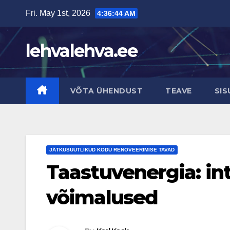
Skip
Fri. May 1st, 2026
4:36:45 AM
to
content
lehvalehva.ee
VÕTA ÜHENDUST
TEAVE
SIS
JÄTKUSUUTLIKUD KODU RENOVEERIMISE TAVAD
Taastuvenergia: int
võimalused