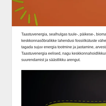
Taastuvenergia, sealhulgas tuule-, päikese-, bioma
keskkonnasõbralikke lahendusi fossiilkütuste väh
tagada sujuv energia tootmine ja jaotamine, arves
Taastuvenergia eelised, nagu keskkonnahoidlikkus
suurendamist ja säästlikku arengut.