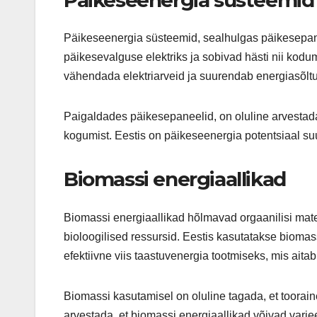
Päikeseenergia süsteemid, sealhulgas päikesepa
päikesevalguse elektriks ja sobivad hästi nii kodu
vähendada elektriarveid ja suurendab energiasõlt
Paigaldades päikesepaneelid, on oluline arvesta
kogumist. Eestis on päikeseenergia potentsiaal su
Biomassi energiaallikad
Biomassi energiaallikad hõlmavad orgaanilisi mat
bioloogilised ressursid. Eestis kasutatakse biomas
efektiivne viis taastuvenergia tootmiseks, mis ait
Biomassi kasutamisel on oluline tagada, et toorain
arvestada, et biomassi energiaallikad võivad varie